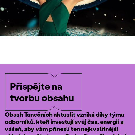
Přispějte na
tvorbu obsahu
Obsah Tanečních aktualit vzniká díky týmu
odborníků, kteří investují svůj čas, energii a
vášeň, aby vám přinesli ten nejkvalitnější