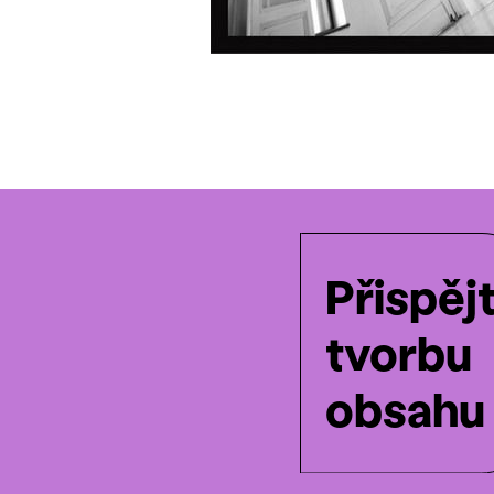
Přispěj
tvorbu
obsahu