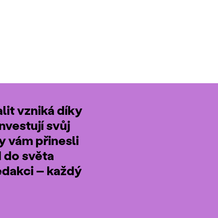
it vzniká díky
nvestují svůj
by vám přinesli
d do světa
edakci – každý