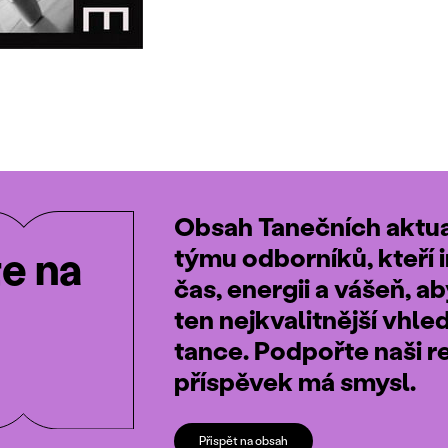
Obsah Tanečních aktual
týmu odborníků, kteří i
te na
čas, energii a vášeň, a
ten nejkvalitnější vhle
tance. Podpořte naši r
příspěvek má smysl.
Přispět na obsah