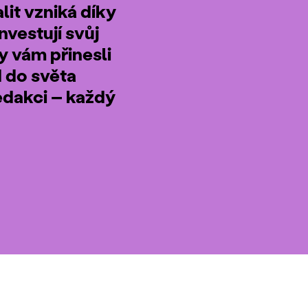
it vzniká díky
nvestují svůj
by vám přinesli
d do světa
edakci – každý