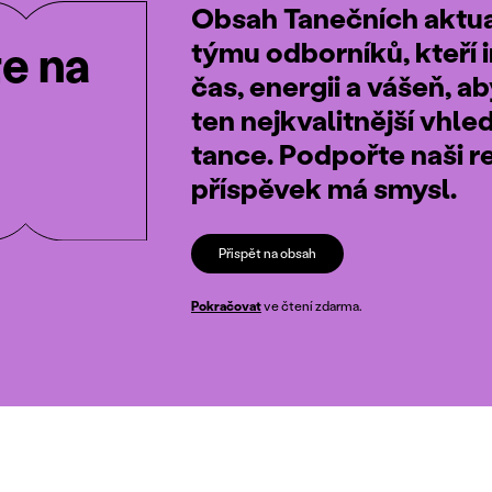
Obsah Tanečních aktual
týmu odborníků, kteří i
te na
čas, energii a vášeň, a
ten nejkvalitnější vhle
tance. Podpořte naši r
příspěvek má smysl.
Přispět na obsah
Pokračovat
ve čtení zdarma.