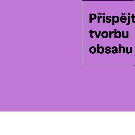
Přispěj
tvorbu
obsahu