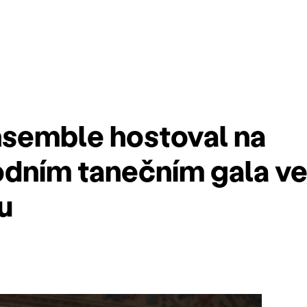
nsemble hostoval na
dním tanečním gala ve
u