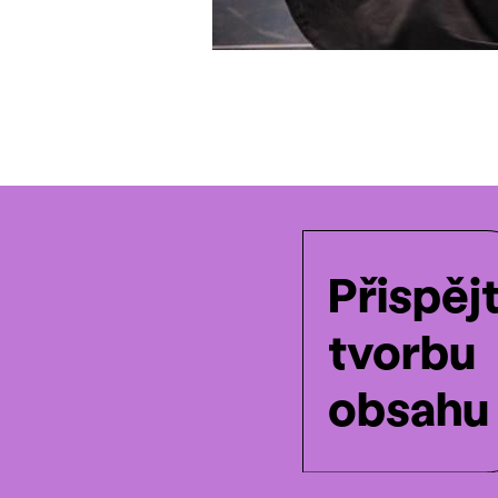
Přispěj
tvorbu
obsahu