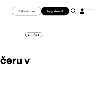
Podpořte nás
Registrovat
ZPRÁVY
čeru v