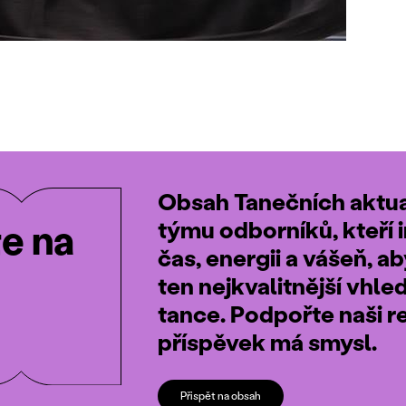
Obsah Tanečních aktual
týmu odborníků, kteří i
te na
čas, energii a vášeň, a
ten nejkvalitnější vhle
tance. Podpořte naši r
příspěvek má smysl.
Přispět na obsah