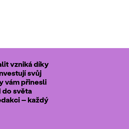
it vzniká díky
nvestují svůj
by vám přinesli
d do světa
edakci – každý