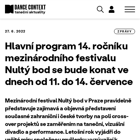
27. 6. 2022
ZPRÁVY
Hlavní program 14. ročníku
mezinárodního festivalu
Nultý bod se bude konat ve
dnech od 11. do 14. července
Mezinárodní festival Nultý bod v Praze pravidelně
představuje zajímavá a objevná představení
současné zahraniční i české tvorby na poli cross-
over projektů se zaměřením na taneční, vizuální
divadlo a performance. Letošní rok vyjádří do
určité míry společnou myšlenku vyzývající k