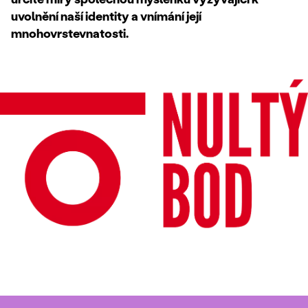
uvolnění naší identity a vnímání její
mnohovrstevnatosti.