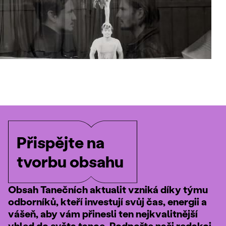
Přispějte na
tvorbu obsahu
Obsah Tanečních aktualit vzniká díky týmu
odborníků, kteří investují svůj čas, energii a
vášeň, aby vám přinesli ten nejkvalitnější
vhled do světa tance. Podpořte naši redakci