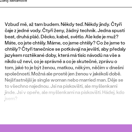
Zdroj: Mindmove
Vzbuď mě, až tam budem. Někdy teď. Někdy jindy. Čtyři
čaje z jedné vody. Čtyři ženy, žádný technik. Jedna spustí
beat, druhá pláč. Děcko, kabel, světlo. Ale kde je muž?
Máte, co jste chtěly. Máme, co jsme chtěly? Co že jsme to
chtěly? Čtyři tanečnice se potkávají na jevišti, aby předaly
jazykem roztěkané doby, která má tisíc návodů na vše a
nikdo už neví, co je správně a co je skutečné, zprávu o
tom, jaké to je být ženou, matkou, někým, něčím v dnešní
společnosti. Možná ale prostě jen ženou v jakékoli době.
Nejšťastnější je single woman nebo married man. Děje se
to všechno najednou. Jsi na pískovišti, ale myšlenkami
jinde. Jsi v opeře, ale myšlenkami na pískovišti. Hádej, kdo
jsem?