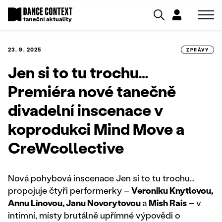
23. 9. 2025
ZPRÁVY
Jen si to tu trochu…
Premiéra nové tanečně
divadelní inscenace v
koprodukci Mind Move a
CreWcollective
Nová pohybová inscenace Jen si to tu trochu…
propojuje čtyři performerky –
Veroniku Knytlovou,
Annu Línovou, Janu Novorytovou
a
Mish Rais
– v
intimní, místy brutálně upřímné výpovědi o