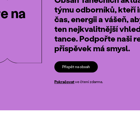
týmu odborníků, kteří i
te na
čas, energii a vášeň, a
ten nejkvalitnější vhle
tance. Podpořte naši r
příspěvek má smysl.
Přispět na obsah
Pokračovat
ve čtení zdarma.