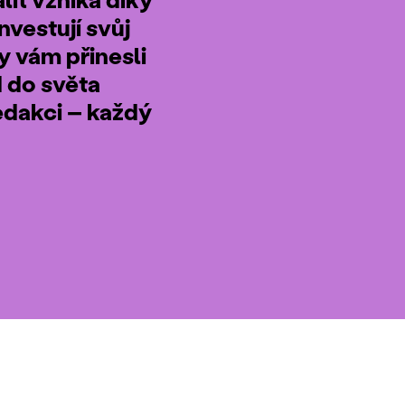
nvestují svůj
by vám přinesli
d do světa
edakci – každý