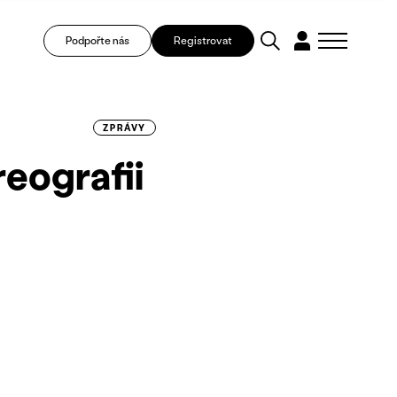
Podpořte nás
Registrovat
ZPRÁVY
reografii