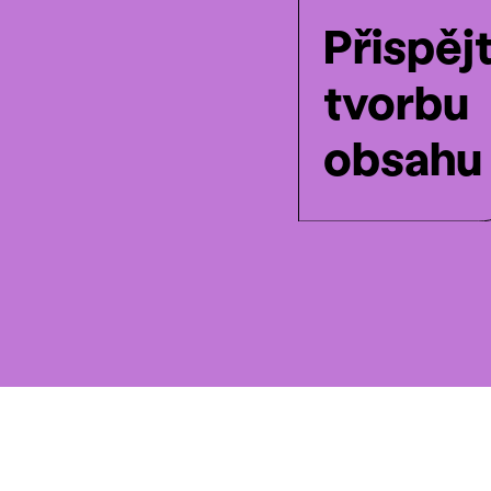
Přispěj
tvorbu
obsahu