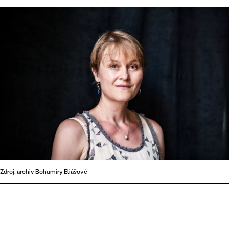
Zdroj: archiv Bohumíry Eliášové