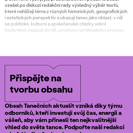
vzešel po diskuzi redakční rady výsledný výběr textů,
které nahlížejí téma z různých historických, geografických
i estetických perspektiv a ukazují tanec jako oblast, v níž
se politické, kulturní a společenské otázky velmi
konkrétně zapisují do těl, prostoru i uměleckého provozu.
Přispějte na
tvorbu obsahu
Obsah Tanečních aktualit vzniká díky týmu
odborníků, kteří investují svůj čas, energii a
vášeň, aby vám přinesli ten nejkvalitnější
vhled do světa tance. Podpořte naši redakci