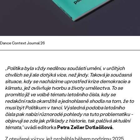
Dance Context Journal 26
„Politika byla vždy nedílnou součástí umění, v určitých
chvílích se jí ale dotýká více, než jindy. Taková je současná
situace, kdy se nacházíme uprostřed krize demokracie a
klimatu, jež ovlivňuje tvorbu a životy umělectva. To se
promítlo již ve volbě tématu letošního čísla, kdy se
redakční rada okamžitě a jednohlasně shodla na tom, že to
musí být Politikum v tanci. Výsledná podoba letošního
čísla pak nabízí různorodé pohledy na tuto problematiku -
objevují se zde jak příklady z historie, tak palčivá aktuální
témata,“
uvádí editorka
Petra Zeller Dotlačilová
.
Z otevřené výzvy, jež proběhla během podzimu 2025,