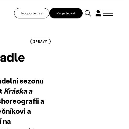
Podpořte nás
Registrovat
ZPRÁVY
vadle
vadelní sezonu
et
Kráska a
choreografii a
čníkovi a
í na