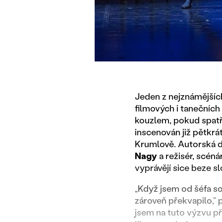
Jeden z nejznámějšíc
filmových i tanečních
kouzlem, pokud spatří
inscenován již pětkr
Krumlově. Autorská dv
Nagy
a režisér, scéná
vyprávějí sice beze s
„Když jsem od šéfa so
zároveň překvapilo,“ 
jsem na tuto výzvu p