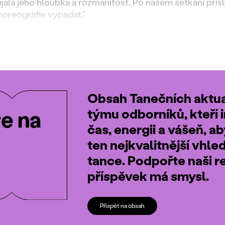
ujala jeho hloubka a rozmanitost. Po našem setkání přišl
horeografie vypadat.“
Obsah Tanečních aktual
týmu odborníků, kteří i
te na
čas, energii a vášeň, a
ten nejkvalitnější vhle
tance. Podpořte naši r
příspěvek má smysl.
Přispět na obsah