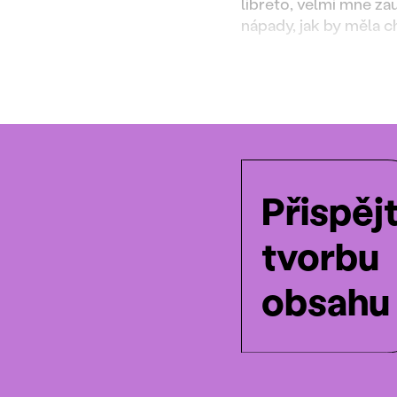
libreto, velmi mne za
nápady, jak by měla c
Přispěj
tvorbu
obsahu