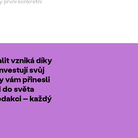
y první konkrétní
it vzniká díky
nvestují svůj
by vám přinesli
d do světa
edakci – každý