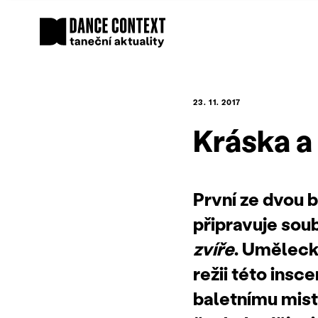
23. 11. 2017
Kráska a
První ze dvou b
připravuje sou
zvíře
. Uměleck
režii této ins
baletnímu mist