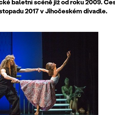
ké baletní scéně již od roku 2009. Če
istopadu 2017 v Jihočeském divadle.