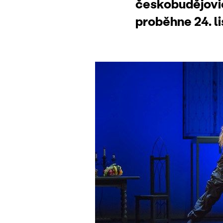
českobudějovic
proběhne 24. l