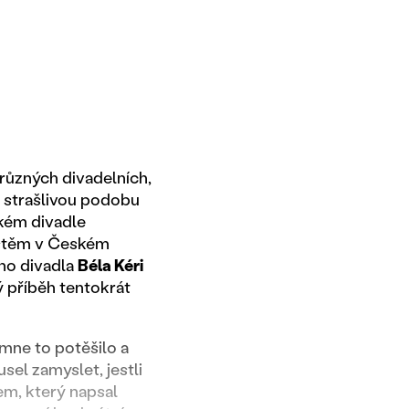
ůzných divadelních,
i strašlivou podobu
ském divadle
dištěm v Českém
ého divadla
Béla Kéri
 příběh tentokrát
 mne to potěšilo a
sel zamyslet, jestli
em, který napsal