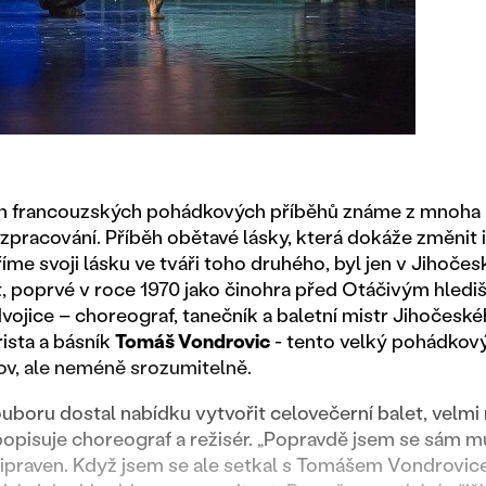
h francouzských pohádkových příběhů známe z mnoha r
 zpracování. Příběh obětavé lásky, která dokáže změnit 
me svoji lásku ve tváři toho druhého, byl jen v Jihoče
át, poprvé v roce 1970 jako činohra před Otáčivým hle
ojice – choreograf, tanečník a baletní mistr Jihočesk
rista a básník
Tomáš Vondrovic
- tento velký pohádkový
lov, ale neméně srozumitelně.
uboru dostal nabídku vytvořit celovečerní balet, velmi
popisuje choreograf a režisér. „Popravdě jsem se sám mu
řipraven. Když jsem se ale setkal s Tomášem Vondrovic