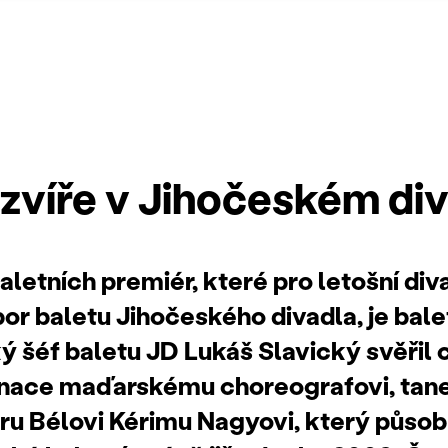
 zvíře v Jihočeském di
aletních premiér, které pro letošní di
bor baletu Jihočeského divadla, je bal
ý šéf baletu JD Lukáš Slavický svěřil 
cenace maďarskému choreografovi, tane
ru Bélovi Kérimu Nagyovi, který působ