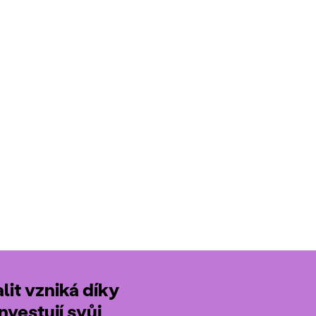
it vzniká díky
nvestují svůj