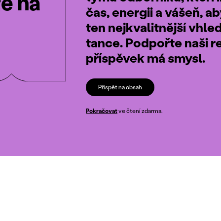
te na
čas, energii a vášeň, a
ten nejkvalitnější vhle
tance. Podpořte naši r
příspěvek má smysl.
Přispět na obsah
Pokračovat
ve čtení zdarma.