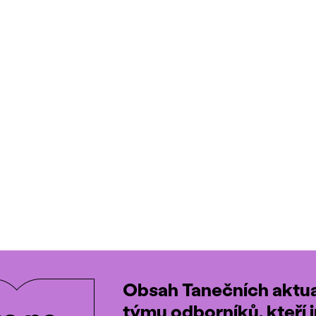
Obsah Tanečních aktual
týmu odborníků, kteří i