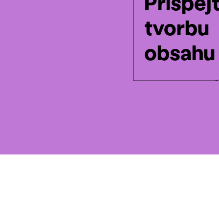
Přispěj
tvorbu
obsahu