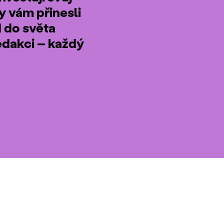
by vám přinesli
d do světa
edakci – každý