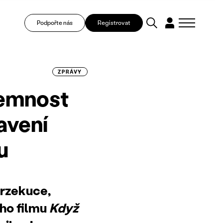
Podpořte nás
Registrovat
ZPRÁVY
jemnost
avení
u
erzekuce,
ího filmu
Když