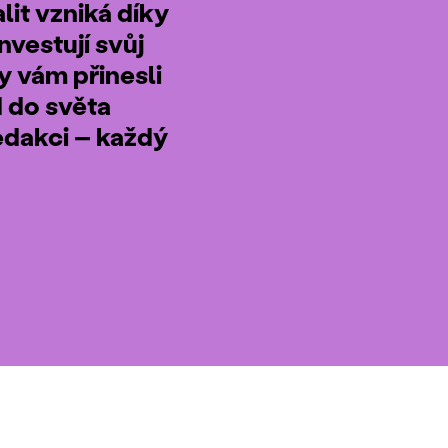
it vzniká díky
nvestují svůj
by vám přinesli
d do světa
edakci – každý