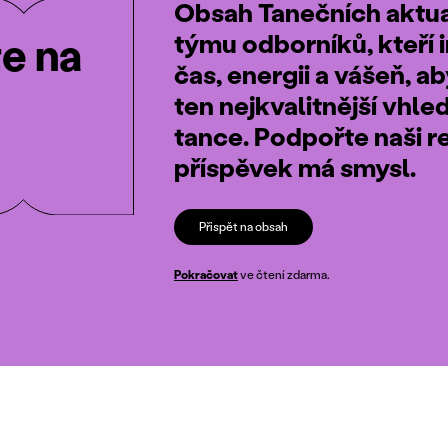
Obsah Tanečních aktual
týmu odborníků, kteří i
te na
čas, energii a vášeň, a
ten nejkvalitnější vhle
tance. Podpořte naši r
příspěvek má smysl.
Přispět na obsah
Pokračovat
ve čtení zdarma.