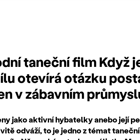
dní taneční film Když 
ílu otevírá otázku post
en v zábavním průmysl
ny jako aktivní hybatelky anebo její p
vitě odváží, to je jedno z témat tanečn