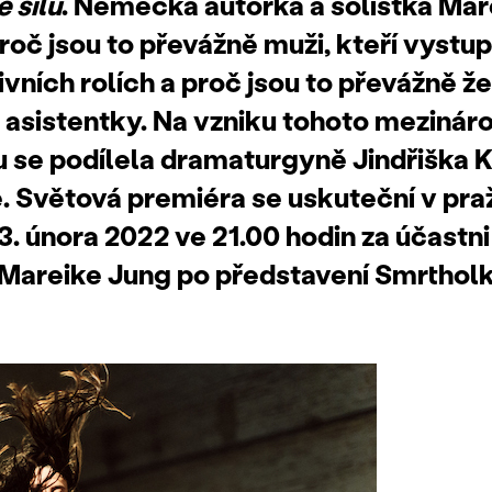
 sílu
. Německá autorka a sólistka Mar
oč jsou to převážně muži, kteří vystup
vních rolích a proč jsou to převážně že
 asistentky. Na vzniku tohoto mezinár
u se podílela dramaturgyně Jindřiška K
e. Světová premiéra se uskuteční v pr
3. února 2022 ve 21.00 hodin za účastni
Mareike Jung po představení Smrtholk