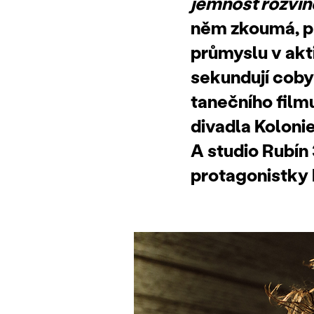
jemnost rozvine
něm zkoumá, pr
průmyslu v akti
sekundují coby
tanečního film
divadla Koloni
A studio Rubín 
protagonistky 