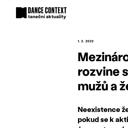
1. 2. 2022
Mezináro
rozvine s
mužů a ž
Neexistence že
pokud se k akti