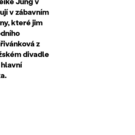
eike Jung v
ují v zábavním
ny, které jim
odního
řivánková z
ažském divadle
 hlavní
a.