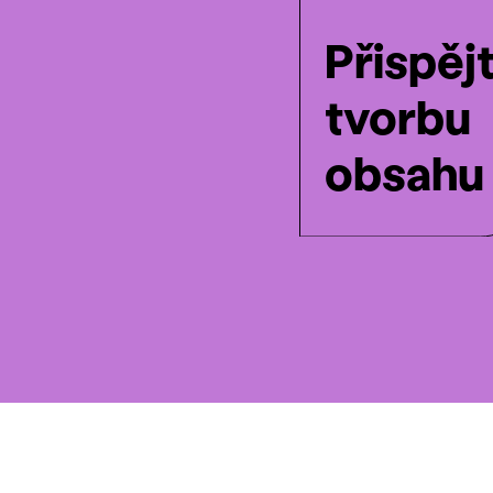
Přispěj
tvorbu
obsahu