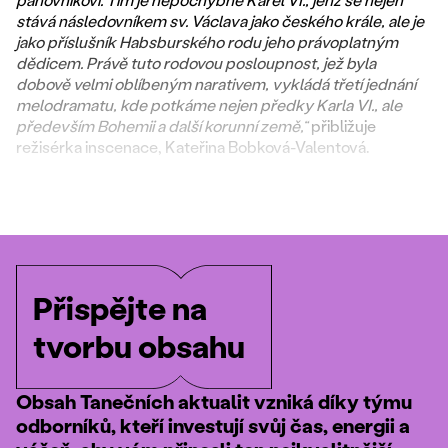
stává následovníkem sv. Václava jako českého krále, ale je
jako příslušník Habsburského rodu jeho právoplatným
dědicem. Právě tuto rodovou posloupnost, jež byla
dobově velmi oblíbeným narativem, vykládá třetí jednání
melodramatu, kde potkáme nejen předky Karla VI., ale
především Bohemii a další korunní země,“
přibližuje
režisérka inscenace, Kateřina Bobková-Valentová.
Přispějte na
tvorbu obsahu
Obsah Tanečních aktualit vzniká díky týmu
odborníků, kteří investují svůj čas, energii a