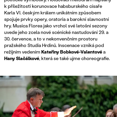
k příležitosti korunovace habsburského císaře
Karla VI. českým králem unikátním způsobem
spojuje prvky opery, oratoria a barokní slavnostní
hry. Musica Florea jako vrchol své letošní sezony
uvede jeho zcela nové scénické nastudování 29. a
30. července, a to v nekonvenčním prostoru
pražského Studia Hrdinů. Inscenace vzniká pod
režijním vedením
Kateřiny Bobkové-Valentové
a
Hany Slačálkové
, která se také ujme choreografie.