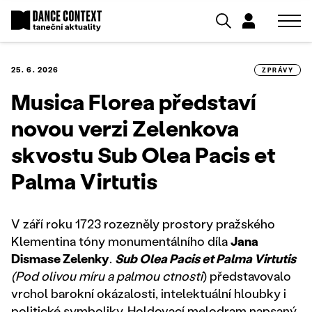
25. 6. 2026
ZPRÁVY
Musica Florea představí
novou verzi Zelenkova
skvostu Sub Olea Pacis et
Palma Virtutis
V září roku 1723 rozezněly prostory pražského
Klementina tóny monumentálního díla
Jana
Dismase Zelenky
.
Sub Olea Pacis et Palma Virtutis
(Pod olivou míru a palmou ctnosti
) představovalo
vrchol barokní okázalosti, intelektuální hloubky i
politické symboliky. Holdovací melodram napsaný