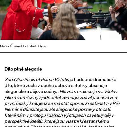
Marek Štryncl. Foto Petr Dyrc.
Dílo plné alegorie
Sub Olea Pacis et Palma Virtutis
je hudebně dramatické
dílo, které zcela v duchu dobové estetiky obsahuje
alegorické a dějové scény.
„Hlavním hrdinou je sv. Václav
jako mírumilovný sjednotitel země, jíž zbavil pohanství, a
první český král, jenž se má stát oporou křesťanství v Říši.
Neméně důležité jsou ale alegorické postavy ctností,
které nám v prologu i dalších výstupech osvětlují děj v
perspektivě ideálů, které jsou vlastní křesťanskému
panovníkovi. Tím je nepochybně Karel VI., jenž se nejen