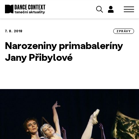
7. 8. 2018
ZPRÁVY
Narozeniny primabaleríny
Jany Přibylové