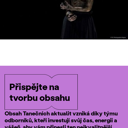
Přispějte na
tvorbu obsahu
Obsah Tanečních aktualit vzniká díky týmu
odborníků, kteří investují svůj čas, energii a
vášeň, aby vám přinesli ten nejkvalitnější