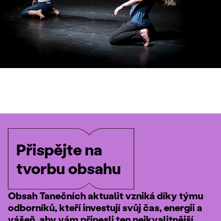
Přispějte na
tvorbu obsahu
Obsah Tanečních aktualit vzniká díky týmu
odborníků, kteří investují svůj čas, energii a
vášeň, aby vám přinesli ten nejkvalitnější