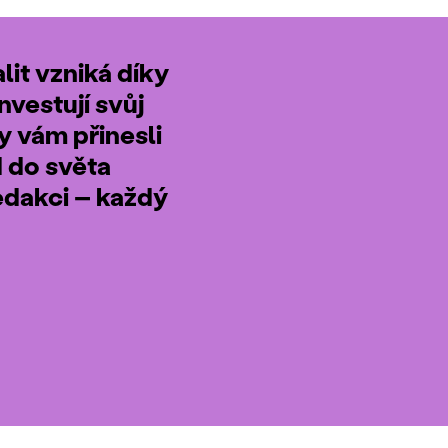
it vzniká díky
nvestují svůj
by vám přinesli
d do světa
edakci – každý