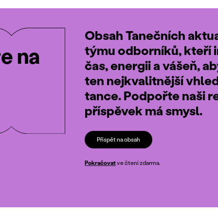
Obsah Tanečních aktual
týmu odborníků, kteří i
te na
čas, energii a vášeň, a
ten nejkvalitnější vhle
tance. Podpořte naši r
příspěvek má smysl.
Přispět na obsah
Pokračovat
ve čtení zdarma.