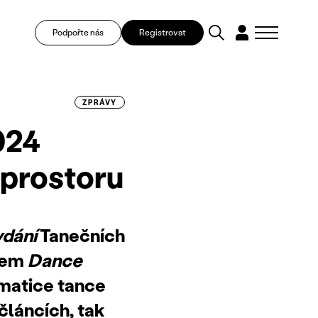
Podpořte nás
Registrovat
ZPRÁVY
024
 prostoru
ydání
Tanečních
isem
Dance
ematice tance
článcích, tak