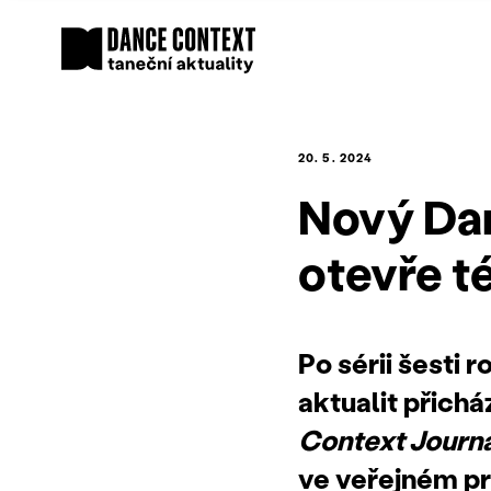
20. 5. 2024
Nový Dan
otevře t
Po sérii šesti 
aktualit přich
Context Journ
ve veřejném pr