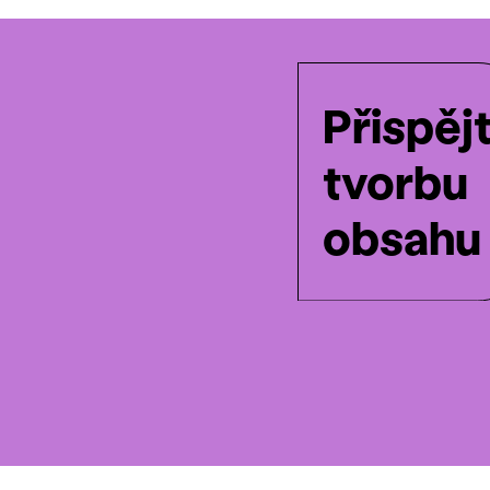
Přispěj
tvorbu
obsahu