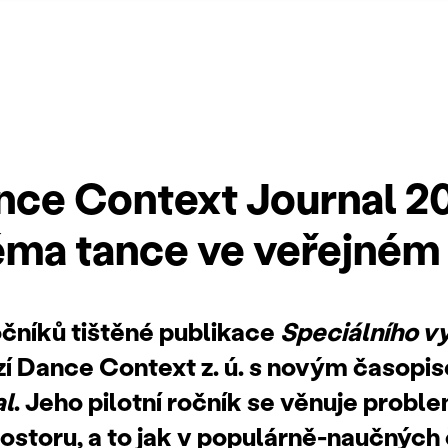
ce Context Journal 2
éma tance ve veřejném
ročníků tištěné publikace
Speciálního v
ází Dance Context z. ú. s novým časop
al
. Jeho pilotní ročník se věnuje probl
ostoru, a to jak v populárně-naučných 