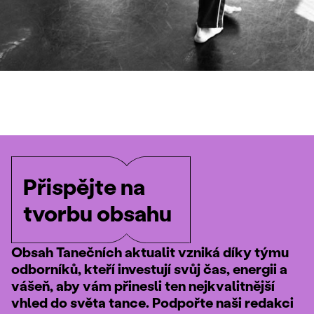
Přispějte na
tvorbu obsahu
Obsah Tanečních aktualit vzniká díky týmu
odborníků, kteří investují svůj čas, energii a
vášeň, aby vám přinesli ten nejkvalitnější
vhled do světa tance. Podpořte naši redakci