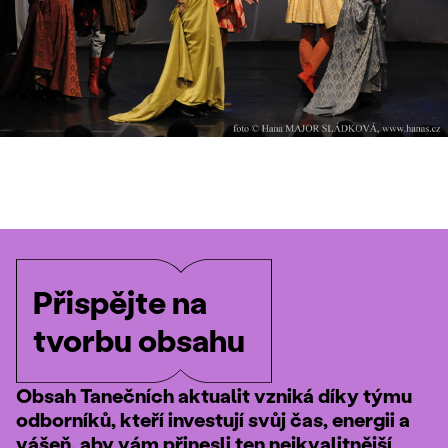
Přispějte na
tvorbu obsahu
Obsah Tanečních aktualit vzniká díky týmu
odborníků, kteří investují svůj čas, energii a
vášeň, aby vám přinesli ten nejkvalitnější