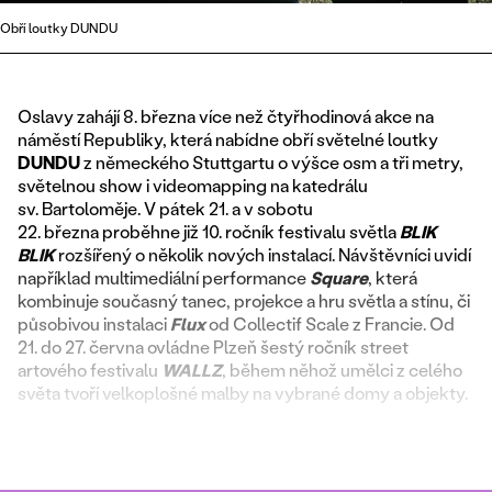
Obří loutky DUNDU
Oslavy zahájí 8. března více než čtyřhodinová akce na
náměstí Republiky, která nabídne obří světelné loutky
DUNDU
z německého Stuttgartu o výšce osm a tři metry,
světelnou show i videomapping na katedrálu
sv. Bartoloměje. V pátek 21. a v sobotu
22. března proběhne již 10. ročník festivalu světla
BLIK
BLIK
rozšířený o několik nových instalací. Návštěvníci uvidí
například multimediální performance
Square
, která
kombinuje současný tanec, projekce a hru světla a stínu, či
působivou instalaci
Flux
od Collectif Scale z Francie. Od
21. do 27. června ovládne Plzeň šestý ročník street
artového festivalu
WALLZ
, během něhož umělci z celého
světa tvoří velkoplošné malby na vybrané domy a objekty.