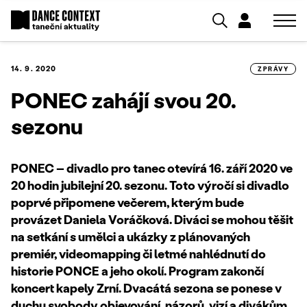
14. 9. 2020
ZPRÁVY
PONEC zahájí svou 20.
sezonu
PONEC – divadlo pro tanec otevírá 16. září 2020 ve
20 hodin jubilejní 20. sezonu. Toto výročí si divadlo
poprvé připomene večerem, kterým bude
provázet Daniela Voráčková. Diváci se mohou těšit
na setkání s umělci a ukázky z plánovaných
premiér, videomapping či letmé nahlédnutí do
historie PONCE a jeho okolí. Program zakončí
koncert kapely Zrní. Dvacátá sezona se ponese v
duchu svobody objevování, názorů, vizí a divákům