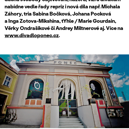
nabídne vedle řady repríz i nová díla např. Michala
Záhory, tria Sabina Bočková, Johana Pocková
a Inga Zotova-Mikshina, tYhle / Marie Gourdain,
Věrky Ondrašíkové či Andrey Miltnerové aj. Více na
www.divadloponec.cz
.