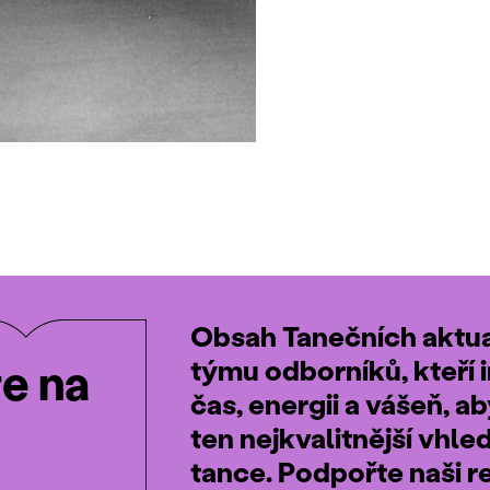
Obsah Tanečních aktual
týmu odborníků, kteří i
te na
čas, energii a vášeň, a
ten nejkvalitnější vhle
tance. Podpořte naši r