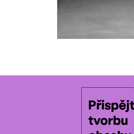
Přispěj
tvorbu