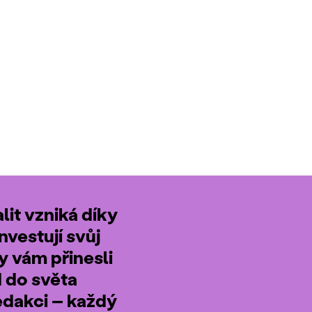
it vzniká díky
nvestují svůj
by vám přinesli
d do světa
edakci – každý