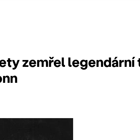
lety zemřel legendární
onn