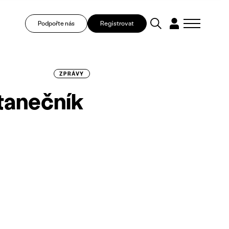
Podpořte nás
Registrovat
ZPRÁVY
 tanečník