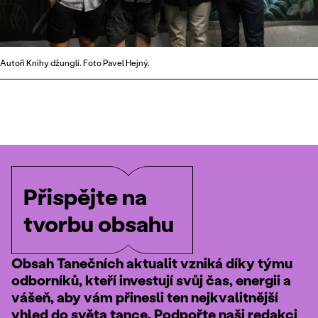
Autoři Knihy džunglí. Foto Pavel Hejný.
Přispějte na
tvorbu obsahu
Obsah Tanečních aktualit vzniká díky týmu
odborníků, kteří investují svůj čas, energii a
vášeň, aby vám přinesli ten nejkvalitnější
vhled do světa tance. Podpořte naši redakci