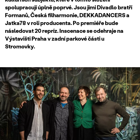
spolupracuj
í
úpln
ě poprv
é. Jsou jimi Divadlo brat
ří
Forman
ů,
Česk
á filharmonie, DEKKADANCERS a
Jatka78 v roli producenta. Po premiéře bude
následovat 20 repríz. Inscenace se odehraje na
Výstavišti Praha v zadní parkové části u
Stromovky.