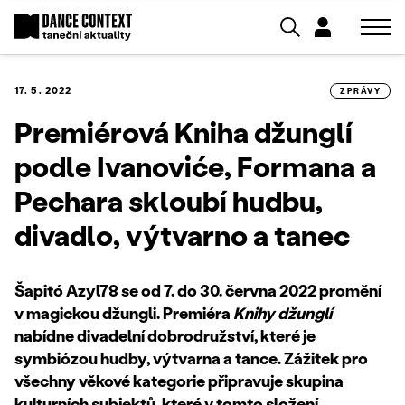
17. 5. 2022
ZPRÁVY
Premiérová Kniha džunglí
podle Ivanoviće, Formana a
Pechara skloubí hudbu,
divadlo, výtvarno a tanec
Šapitó Azyl78 se od 7. do 30. června 2022 promění
v magickou džungli. Premiéra
Knihy džunglí
nabídne divadelní dobrodružství, které je
symbiózou hudby, výtvarna a tance. Zážitek pro
všechny věkové kategorie připravuje
⁠ skupina
kulturn
ích subjekt
ů, kter
é v tomto slo
žen
í