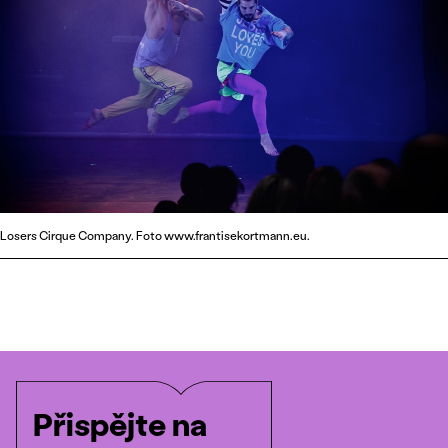
Losers Cirque Company. Foto www.frantisekortmann.eu.
Přispějte na