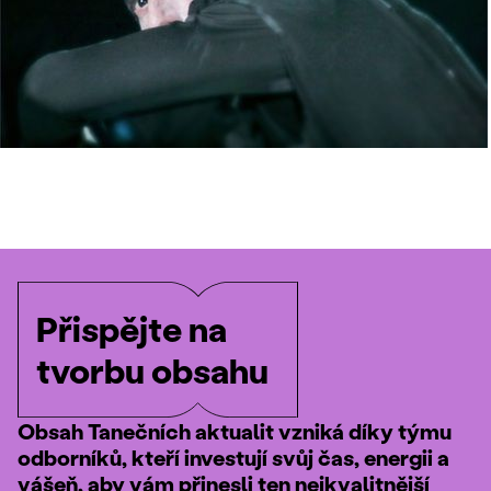
Přispějte na
tvorbu obsahu
Obsah Tanečních aktualit vzniká díky týmu
odborníků, kteří investují svůj čas, energii a
vášeň, aby vám přinesli ten nejkvalitnější