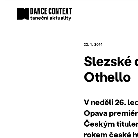
22. 1. 2014
Slezské 
Othello
V neděli 26. l
Opava premiér
Českým titulem
rokem české hu