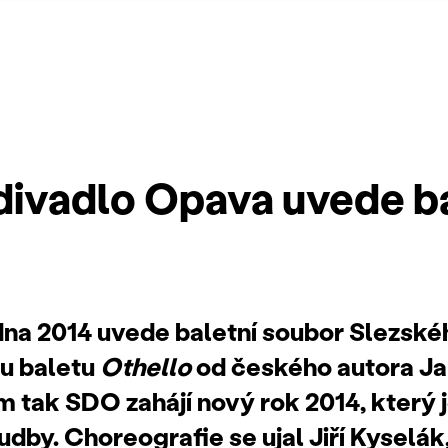
divadlo Opava uvede b
edna 2014 uvede baletní soubor Slezské
u baletu
Othello
od českého autora Ja
 tak SDO zahájí nový rok 2014, který 
dby. Choreografie se ujal Jiří Kyselák