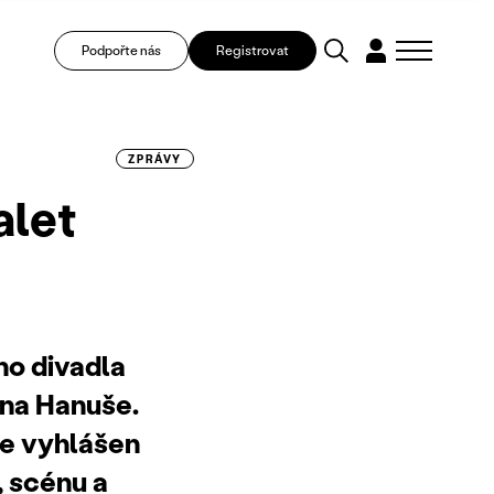
Podpořte nás
Registrovat
ZPRÁVY
alet
ho divadla
na Hanuše.
je vyhlášen
, scénu a