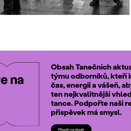
Obsah Tanečních aktual
týmu odborníků, kteří i
te na
čas, energii a vášeň, a
ten nejkvalitnější vhle
tance. Podpořte naši r
příspěvek má smysl.
Přispět na obsah