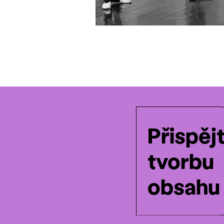
Přispěj
tvorbu
obsahu