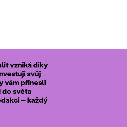
it vzniká díky
nvestují svůj
by vám přinesli
d do světa
edakci – každý