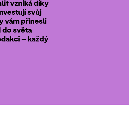
it vzniká díky
nvestují svůj
by vám přinesli
d do světa
edakci – každý