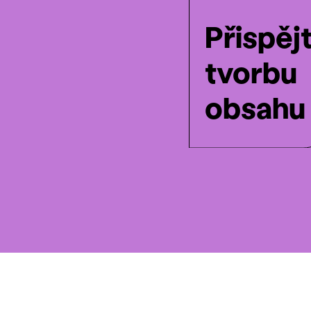
Přispěj
tvorbu
obsahu