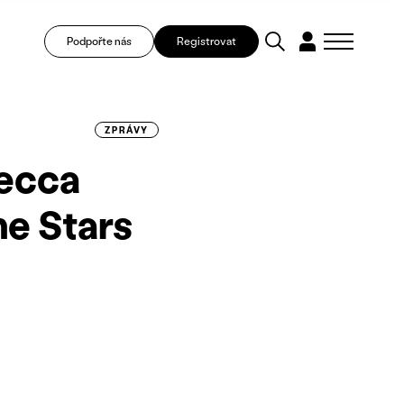
Podpořte nás
Registrovat
ZPRÁVY
becca
he Stars