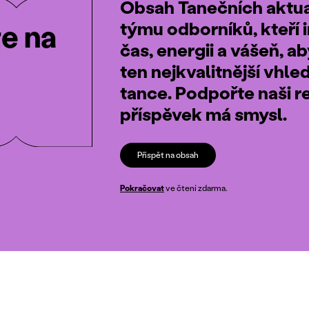
Obsah Tanečních aktual
týmu odborníků, kteří i
te na
čas, energii a vášeň, a
ten nejkvalitnější vhle
tance. Podpořte naši r
příspěvek má smysl.
Přispět na obsah
Pokračovat
ve čtení zdarma.