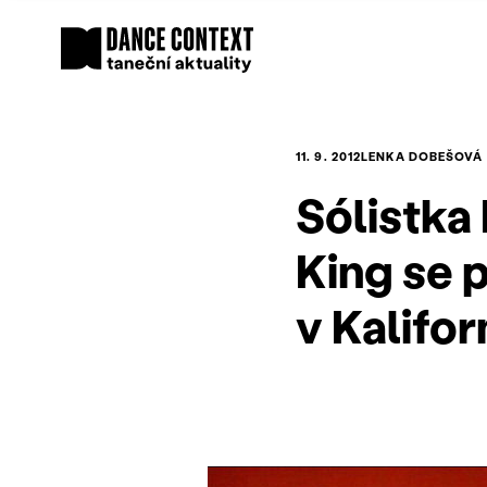
11. 9. 2012
LENKA DOBEŠOVÁ
Sólistka
King se p
v Kaliforn