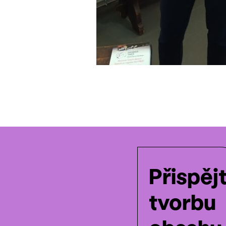
Přispěj
tvorbu