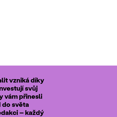
it vzniká díky
nvestují svůj
by vám přinesli
d do světa
edakci – každý