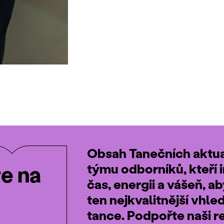
Obsah Tanečních aktual
týmu odborníků, kteří i
te na
čas, energii a vášeň, a
ten nejkvalitnější vhle
tance. Podpořte naši r