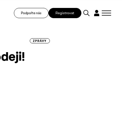
Podpořte nás
Registrovat
ZPRÁVY
deji!