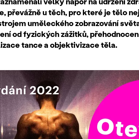
zaznamenali velký nápor na udržení zd
, převážně u těch, pro které je tělo n
nástrojem uměleckého zobrazování světa
ní od fyzických zážitků, přehodnoce
lizace tance a objektivizace těla.