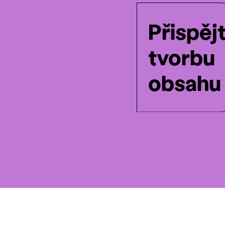
Přispěj
tvorbu
obsahu