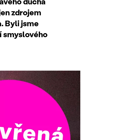
ravého ducha
ejen zdrojem
. Byli jsme
ní smyslového