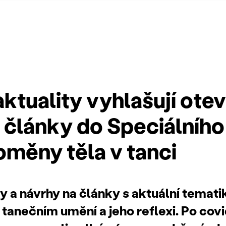
aktuality vyhlašují ote
 články do Speciálního
oměny těla v tanci
 a návrhy na články s aktuální temati
 tanečním umění a jeho reflexi.
Po cov