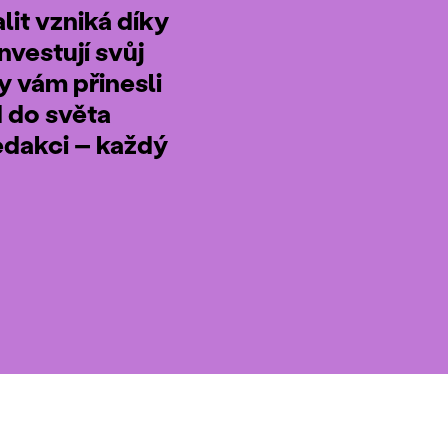
it vzniká díky
nvestují svůj
by vám přinesli
d do světa
edakci – každý