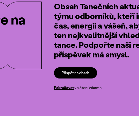
Obsah Tanečních aktual
týmu odborníků, kteří i
te na
čas, energii a vášeň, a
ten nejkvalitnější vhle
tance. Podpořte naši r
příspěvek má smysl.
Přispět na obsah
Pokračovat
ve čtení zdarma.