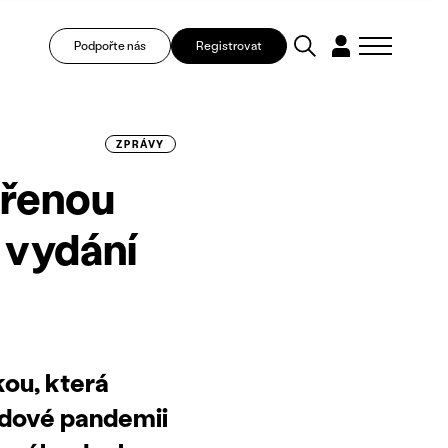
Podpořte nás
Registrovat
ZPRÁVY
vřenou
 vydání
kou, která
idové pandemii