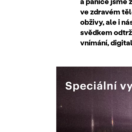
a panice jsme 
ve zdravém těle
obživy, ale i 
svědkem odtrže
vnímání, digita