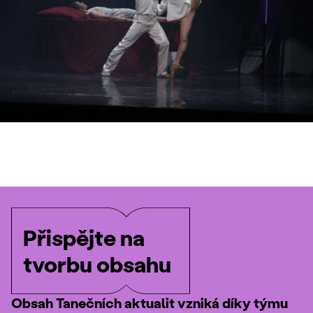
Přispějte na
tvorbu obsahu
Obsah Tanečních aktualit vzniká díky týmu