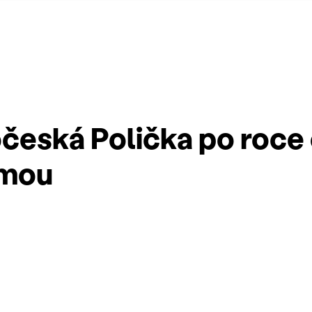
eská Polička po roce 
imou