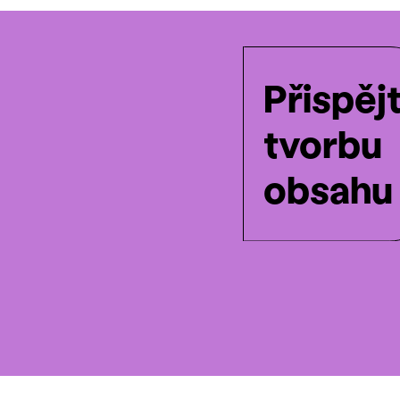
Přispěj
tvorbu
obsahu