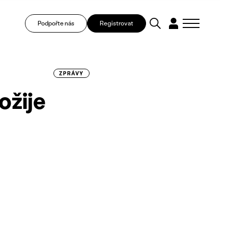
Podpořte nás
Registrovat
ZPRÁVY
ožije