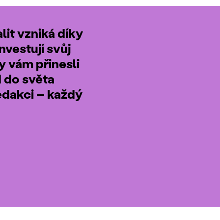
it vzniká díky
nvestují svůj
by vám přinesli
d do světa
edakci – každý