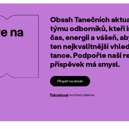
Obsah Tanečních aktual
týmu odborníků, kteří i
te na
čas, energii a vášeň, a
ten nejkvalitnější vhle
tance. Podpořte naši r
příspěvek má smysl.
Přispět na obsah
Pokračovat
ve čtení zdarma.