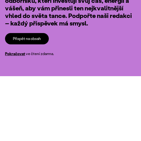
odborníků, kteří investují svůj čas, energii a
vášeň, aby vám přinesli ten nejkvalitnější
vhled do světa tance. Podpořte naši redakci
– každý příspěvek má smysl.
Přispět na obsah
Pokračovat
ve čtení zdarma.