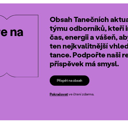
Obsah Tanečních aktual
týmu odborníků, kteří i
te na
čas, energii a vášeň, a
ten nejkvalitnější vhle
tance. Podpořte naši r
příspěvek má smysl.
Přispět na obsah
Pokračovat
ve čtení zdarma.