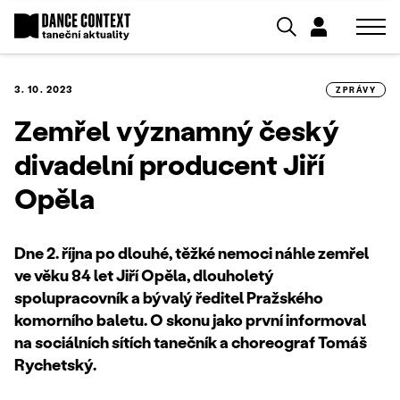
3. 10. 2023
ZPRÁVY
Zemřel významný český
divadelní producent Jiří
Opěla
Dne 2. října po dlouhé, těžké nemoci náhle zemřel
ve věku 84 let Jiří Opěla, dlouholetý
spolupracovník a bývalý ředitel Pražského
komorního baletu. O skonu jako první informoval
na sociálních sítích tanečník a choreograf Tomáš
Rychetský.