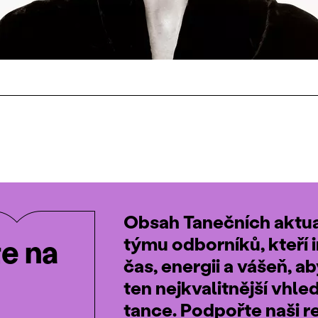
Obsah Tanečních aktual
týmu odborníků, kteří i
te na
čas, energii a vášeň, a
ten nejkvalitnější vhle
tance. Podpořte naši r