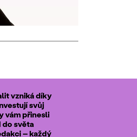
it vzniká díky
nvestují svůj
by vám přinesli
d do světa
edakci – každý