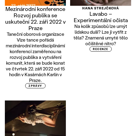
Mezinárodní konference
HANA STREJČKOVÁ
Lavabo –
Rozvoj publika se
Experimentální očista
uskuteční 22. září 2022 v
Na kolik způsobů lze umýt
Praze
lidskou duši? Lze ji vytřít z
Taneční oborová organizace
těla? Znamená umyté tělo
Vize tance pořádá
očištěné nitro?
mezinárodní interdisciplinární
RECENZE
konferenci zaměřenou na
rozvoj publika a vytváření
komunit, která se bude konat
ve čtvrtek 22. září 2022 od 15
hodin v Kasárnách Karlín v
Praze.
ZPRÁVY