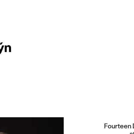
ýn
Fourteen 
s