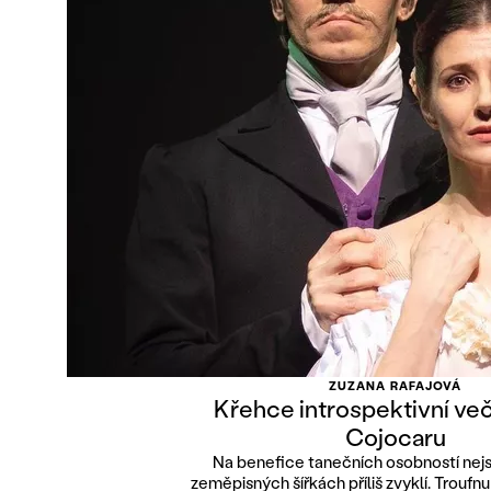
ZUZANA RAFAJOVÁ
Křehce introspektivní več
Cojocaru
Na benefice tanečních osobností nej
zeměpisných šířkách příliš zvyklí. Troufnu s