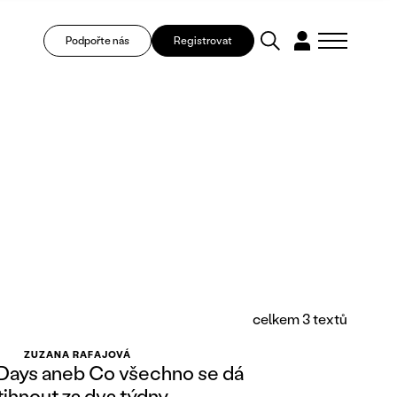
Podpořte nás
Registrovat
celkem 3 textů
ZUZANA RAFAJOVÁ
Days aneb Co všechno se dá
tihnout za dva týdny