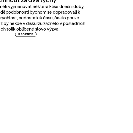
li vyjmenovat některá klišé dnešní doby,
avděpodobností bychom se dopracovali k
í rychlost, nedostatek času, často pouze
ž by někde v diskurzu zaznělo v posledních
ech tolik oblíbené slovo výzva.
RECENZE