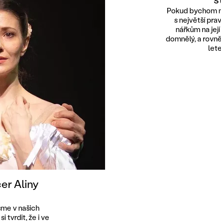
Pokud bychom mě
s největší pr
nářkům na jej
domnělý, a rovně
let
er Aliny
sme v našich
i tvrdit, že i ve