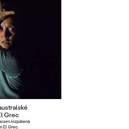
 australské
El Grec
uncem rozpálená
m El Grec.