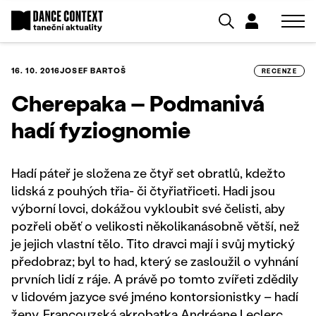
16. 10. 2016
JOSEF BARTOŠ
RECENZE
Cherepaka – Podmanivá
hadí fyziognomie
Hadí páteř je složena ze čtyř set obratlů, kdežto
lidská z pouhých třia- či čtyřiatřiceti. Hadi jsou
výborní lovci, dokážou vykloubit své čelisti, aby
pozřeli oběť o velikosti několikanásobně větší, než
je jejich vlastní tělo. Tito dravci mají i svůj mytický
předobraz; byl to had, který se zasloužil o vyhnání
prvních lidí z ráje. A právě po tomto zvířeti zdědily
v lidovém jazyce své jméno kontorsionistky – hadí
ženy. Francouzská akrobatka Andréane Leclerc,