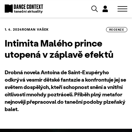
1. 4. 2024
ROMAN VAŠEK
RECENZE
Intimita Malého prince
utopená v záplavě efektů
Drobná novela Antoina de Saint-Exupéryho
odkrývá vesmír dětské fantazie a konfrontuje jej se
světem dospělých, kteří schopnost snění a vnitřní
citlivosti mnohdy poztráceli. Příběh plný metafor
nejnověji přepracoval do taneční podoby plzeňský
balet.