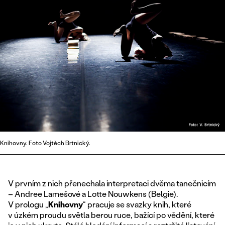
Knihovny. Foto Vojtěch Brtnický.
V prvním z nich přenechala interpretaci dvěma tanečnicím
– Andree Lamešové a Lotte Nouwkens (Belgie).
V prologu „
Knihovny
“ pracuje se svazky knih, které
v úzkém proudu světla berou ruce, bažící po vědění, které