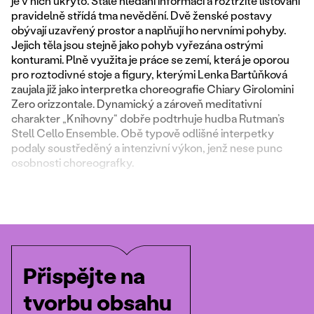
je v nich ukryto. Stálé hledání informací a roztržité listování
pravidelně střídá tma nevědění. Dvě ženské postavy
obývají uzavřený prostor a naplňují ho nervními pohyby.
Jejich těla jsou stejně jako pohyb vyřezána ostrými
konturami. Plně využita je práce se zemí, která je oporou
pro roztodivné stoje a figury, kterými Lenka Bartůňková
zaujala již jako interpretka choreografie Chiary Girolomini
Zero orizzontale. Dynamický a zároveň meditativní
charakter „Knihovny“ dobře podtrhuje hudba Rutman’s
Stell Cello Ensemble. Obě typově odlišné interpetky
podaly soustředěný a intenzivní výkon, jenž nese punc
osobnosti choreografky.
Přispějte na
tvorbu obsahu