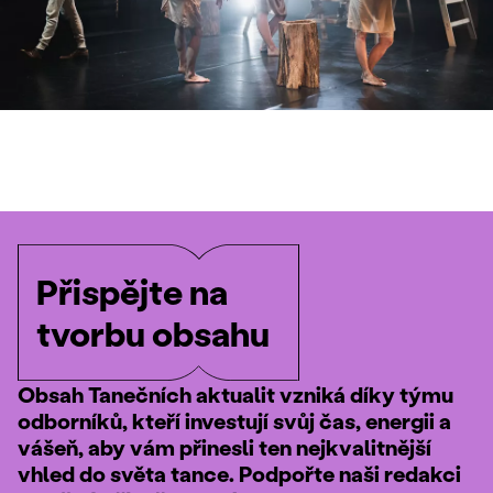
Přispějte na
tvorbu obsahu
Obsah Tanečních aktualit vzniká díky týmu
odborníků, kteří investují svůj čas, energii a
vášeň, aby vám přinesli ten nejkvalitnější
vhled do světa tance. Podpořte naši redakci