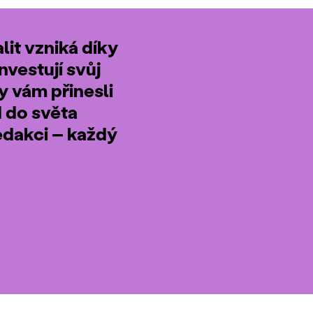
it vzniká díky
nvestují svůj
by vám přinesli
d do světa
edakci – každý