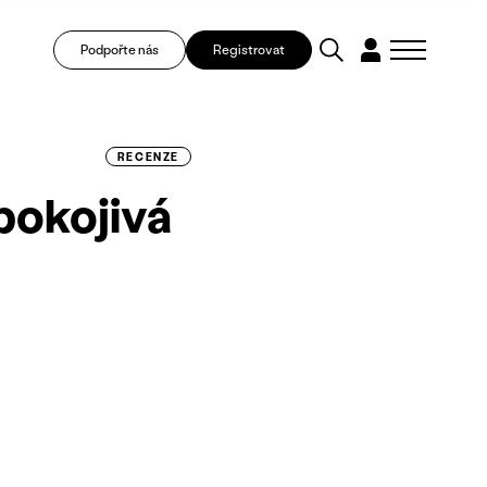
Podpořte nás
Registrovat
RECENZE
pokojivá