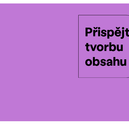
Přispěj
tvorbu
obsahu