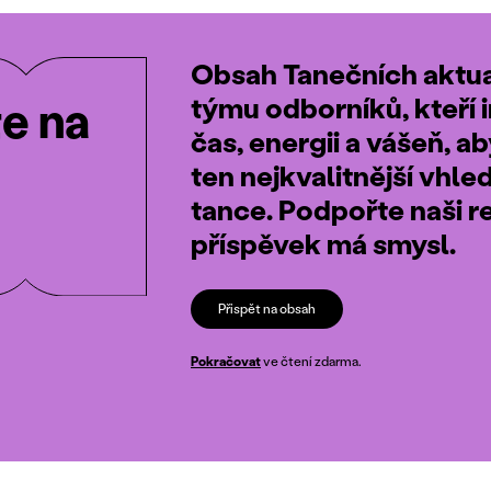
Obsah Tanečních aktual
týmu odborníků, kteří i
te na
čas, energii a vášeň, a
ten nejkvalitnější vhle
tance. Podpořte naši r
příspěvek má smysl.
Přispět na obsah
Pokračovat
ve čtení zdarma.