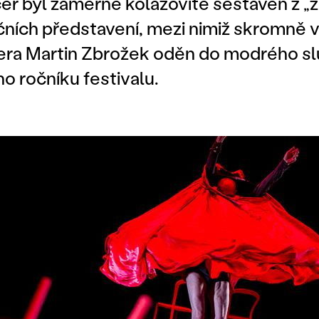
er byl záměrně kolážovitě sestaven z „ži
čních představení, mezi nimiž skromně 
ra Martin Zbrožek oděn do modrého sl
ho ročníku festivalu.