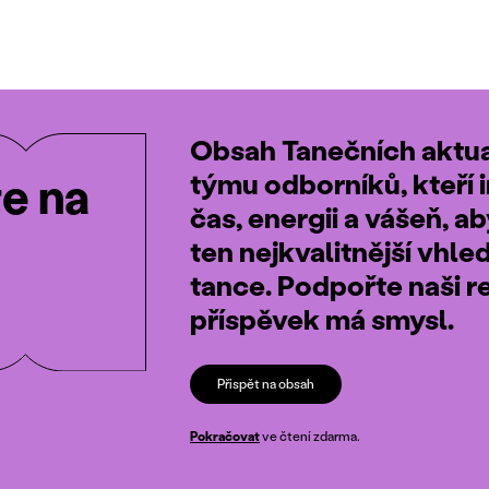
Obsah Tanečních aktual
týmu odborníků, kteří i
te na
čas, energii a vášeň, a
ten nejkvalitnější vhle
tance. Podpořte naši r
příspěvek má smysl.
Přispět na obsah
Pokračovat
ve čtení zdarma.