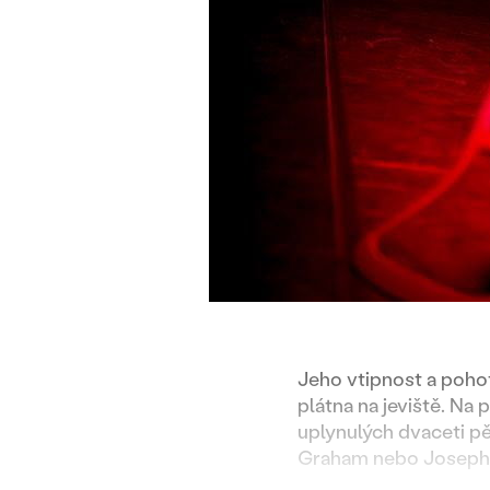
Jeho vtipnost a pohot
plátna na jeviště. Na 
uplynulých dvaceti pě
Graham nebo Joseph N