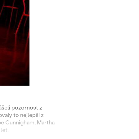
ášeli pozornost z
valy to nejlepší z
erce Cunnigham, Martha
let.