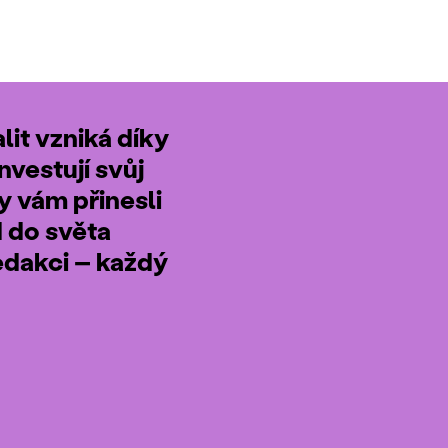
it vzniká díky
nvestují svůj
by vám přinesli
d do světa
edakci – každý