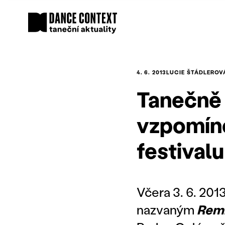
4. 6. 2013
LUCIE ŠTÁDLEROV
Tanečně
vzpomíne
festival
Včera 3. 6. 20
nazvaným
Rem