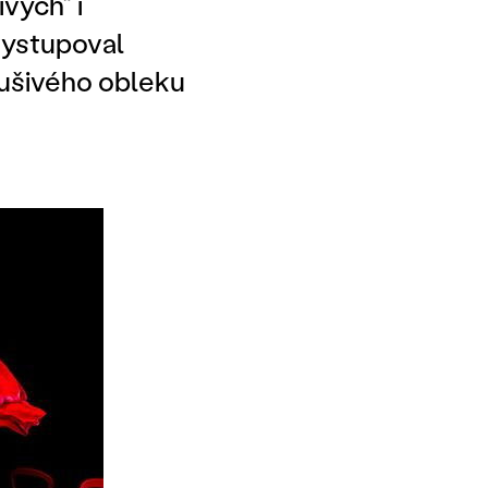
vých“ i
vystupoval
ušivého obleku