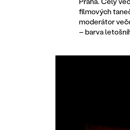
Praha. Celý več
filmových tane
moderátor veče
– barva letošní