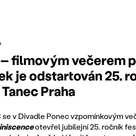
Á
 – filmovým večerem 
k je odstartován 25. r
u Tanec Praha
13 se v Divadle Ponec vzpomínkovým v
iniscence
otevřel jubilejní 25. ročník fe