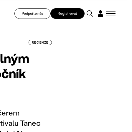
Podpořte nás
Registrovat
RECENZE
plným
očník
ečerem
stivalu Tanec