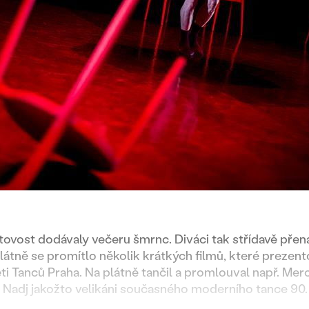
ovost dodávaly večeru šmrnc. Diváci tak střídavě přen
plátně se promítlo několik krátkých filmů, které prezento
ti Tanců Praha. Na plátně tančil a promlouval např. M
adj jakožto velikáni současného moderního tance 90. 