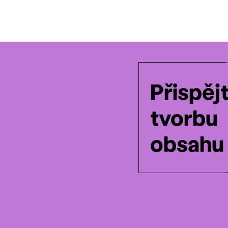
Přispěj
tvorbu
obsahu