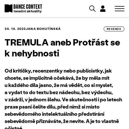
30. 10. 2023
JANA BOHUTÍNSKÁ
RECENZE
TREMULA aneb Protřást se
k nehybnosti
Od kritičky, recenzentky nebo publicistky, jak
chcete, se implicitně očekává, že by měla mít
u každého díla jasno, že má vědět, co si myslet,
a vydat to do textu bez nádechu, bez výdechu,
v zádrži, v jednom šlehu. Ve skutečnosti i po letech
praxe psaní čelíte dílu, před nímž si místo
sebevědomého intelektuálního předstírání
sebevědomě přiznáváte, že nevíte. A je to vlastně
očistné.