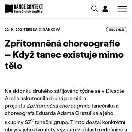
22. 9. 2021
TEREZA CIGÁNKOVÁ
RECENZE
Zpřítomněná choreografie
– Když tanec existuje mimo
tělo
Na sklonku druhého zářijového týdne se v Divadle
Archa uskutečnila druhá premiéra
projektu
Zpřítomněná choreografie
tanečníka a
choreografa Eduarda Adama Orszulika a jeho
2
skupiny SZ
taneční grupa. Tímto dostal konkrétní
obrysy jeho dvouletý výzkum v oblasti redefinice a