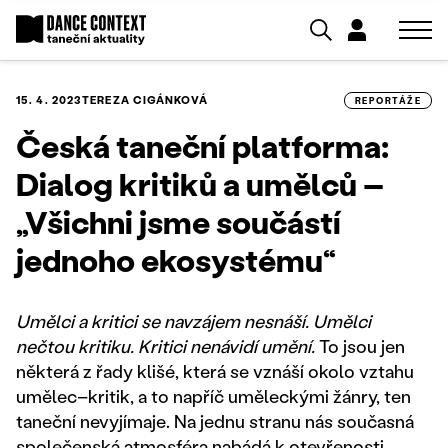
15. 4. 2023
TEREZA CIGÁNKOVÁ
REPORTÁŽE
Česká taneční platforma:
Dialog kritiků a umělců –
„Všichni jsme součástí
jednoho ekosystému“
Umělci a kritici se navzájem nesnáší. Umělci
nečtou kritiku. Kritici nenávidí umění.
To jsou jen
některá z řady klišé, která se vznáší okolo vztahu
umělec–kritik, a to napříč uměleckými žánry, ten
taneční nevyjímaje. Na jednu stranu nás současná
společenská atmosféra nabádá k otevřenosti,