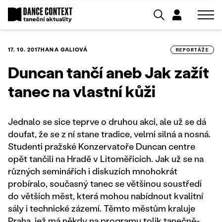
17. 10. 2017
HANA GALIOVÁ
REPORTÁŽE
Duncan tančí aneb Jak zažít
tanec na vlastní kůži
Jednalo se sice teprve o druhou akci, ale už se dá
doufat, že se z ní stane tradice, velmi silná a nosná.
Studenti pražské Konzervatoře Duncan centre
opět tančili na Hradě v Litoměřicích. Jak už se na
různých seminářích i diskuzích mnohokrát
probíralo, současný tanec se většinou soustředí
do větších měst, která mohou nabídnout kvalitní
sály i technické zázemí. Těmto městům kraluje
Praha, jež má někdy na programu tolik tanečně-