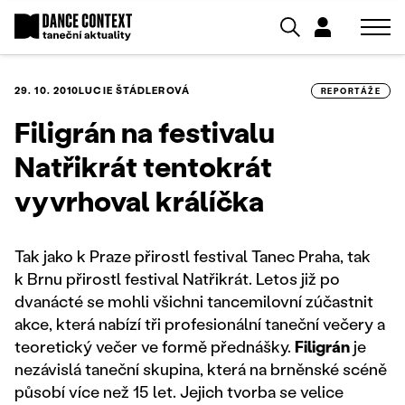
29. 10. 2010
LUCIE ŠTÁDLEROVÁ
REPORTÁŽE
Filigrán na festivalu
Natřikrát tentokrát
vyvrhoval králíčka
Tak jako k Praze přirostl festival Tanec Praha, tak
k Brnu přirostl festival Natřikrát. Letos již po
dvanácté se mohli všichni tancemilovní zúčastnit
akce, která nabízí tři profesionální taneční večery a
teoretický večer ve formě přednášky.
Filigrán
je
nezávislá taneční skupina, která na brněnské scéně
působí více než 15 let. Jejich tvorba se velice